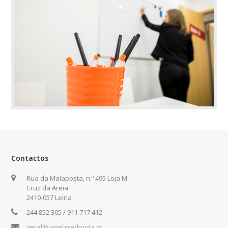
Contactos
Rua da Malaposta, n.º 495 Loja M
Cruz da Areia
2410-057 Leiria
244 852 305 / 911 717 412
geral@janelaredonda.pt