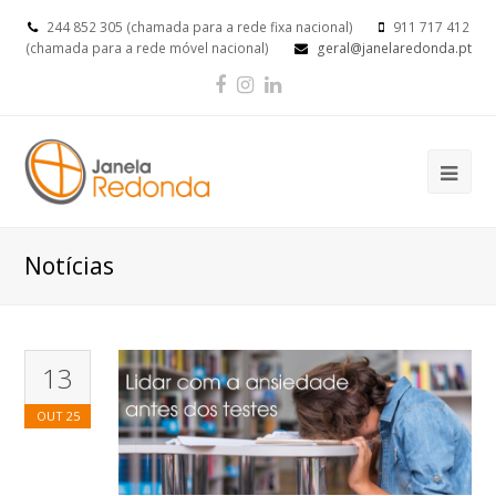
244 852 305 (chamada para a rede fixa nacional)
911 717 412
(chamada para a rede móvel nacional)
geral@janelaredonda.pt
Facebook
Instagram
LinkedIn
Op
Mob
Me
Notícias
13
OUT
25