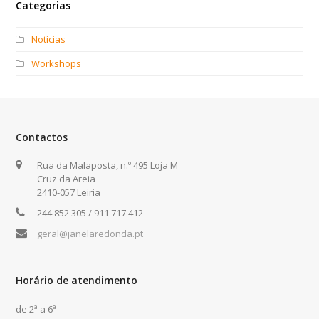
Categorias
Notícias
Workshops
Contactos
Rua da Malaposta, n.º 495 Loja M
Cruz da Areia
2410-057 Leiria
244 852 305 / 911 717 412
geral@janelaredonda.pt
Horário de atendimento
de 2ª a 6ª