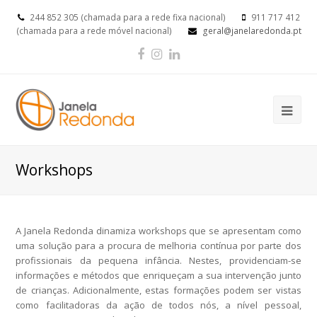
244 852 305 (chamada para a rede fixa nacional)
911 717 412
(chamada para a rede móvel nacional)
geral@janelaredonda.pt
Facebook
Instagram
LinkedIn
Op
Mob
Me
Workshops
A Janela Redonda dinamiza workshops que se apresentam como
uma solução para a procura de melhoria contínua por parte dos
profissionais da pequena infância. Nestes, providenciam-se
informações e métodos que enriqueçam a sua intervenção junto
de crianças. Adicionalmente, estas formações podem ser vistas
como facilitadoras da ação de todos nós, a nível pessoal,