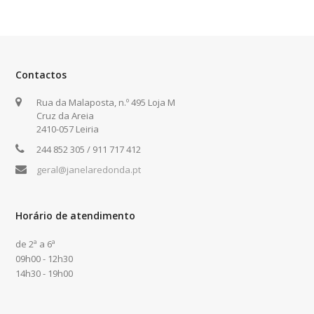
Contactos
Rua da Malaposta, n.º 495 Loja M
Cruz da Areia
2410-057 Leiria
244 852 305 / 911 717 412
geral@janelaredonda.pt
Horário de atendimento
de 2ª a 6ª
09h00 - 12h30
14h30 - 19h00