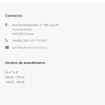
Contactos
Rua da Malaposta, n.º 495 Loja M
Cruz da Areia
2410-057 Leiria
244 852 305 / 911 717 412
geral@janelaredonda.pt
Horário de atendimento
de 2ª a 6ª
09h00 - 12h30
14h30 - 19h00