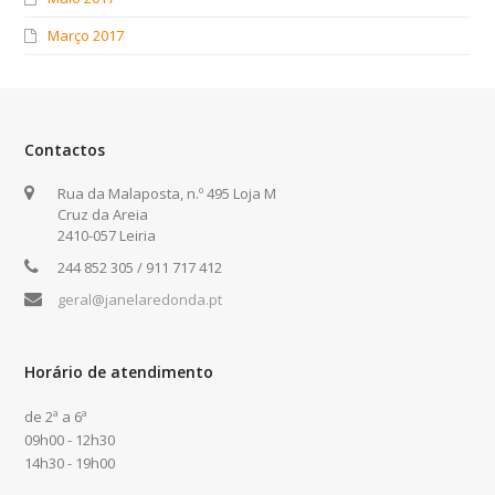
Março 2017
Contactos
Rua da Malaposta, n.º 495 Loja M
Cruz da Areia
2410-057 Leiria
244 852 305 / 911 717 412
geral@janelaredonda.pt
Horário de atendimento
de 2ª a 6ª
09h00 - 12h30
14h30 - 19h00