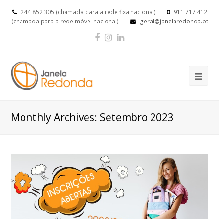
244 852 305 (chamada para a rede fixa nacional)
911 717 412
(chamada para a rede móvel nacional)
geral@janelaredonda.pt
Facebook
Instagram
LinkedIn
Op
Mob
Me
Monthly Archives: Setembro 2023