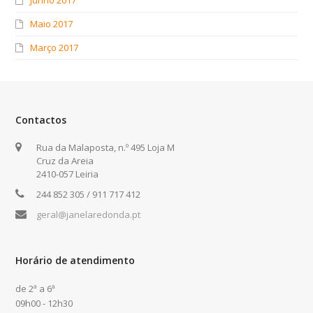
Maio 2017
Março 2017
Contactos
Rua da Malaposta, n.º 495 Loja M
Cruz da Areia
2410-057 Leiria
244 852 305 / 911 717 412
geral@janelaredonda.pt
Horário de atendimento
de 2ª a 6ª
09h00 - 12h30