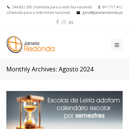
244 852 305 (chamada para a rede fixa nacional)
911 717 412
(chamada para a rede móvel nacional)
geral@janelaredonda.pt
Facebook
Instagram
LinkedIn
Op
Mob
Me
Monthly Archives: Agosto 2024