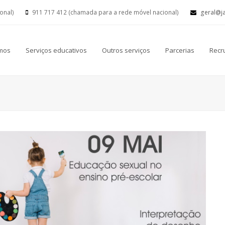
ional)
911 717 412 (chamada para a rede móvel nacional)
geral@j
mos
Serviços educativos
Outros serviços
Parcerias
Recr