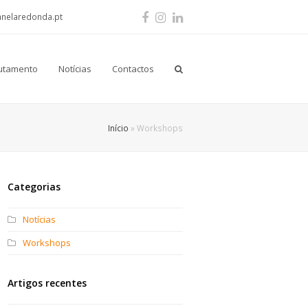
Facebook
Instagram
LinkedIn
anelaredonda.pt
utamento
Notícias
Contactos
Início
»
Workshops
Categorias
Notícias
Workshops
Artigos recentes