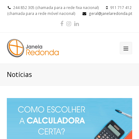
244 852 305 (chamada para a rede fixa nacional)
911 717 412
(chamada para a rede móvel nacional)
geral@janelaredonda.pt
Facebook
Instagram
LinkedIn
Op
Mob
Me
Notícias