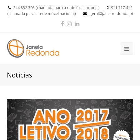
244 852 305 (chamada para a rede fixa nacional)
911 717 412
(chamada para a rede móvel nacional)
geral@janelaredonda.pt
Facebook
Instagram
LinkedIn
Op
Mob
Me
Notícias