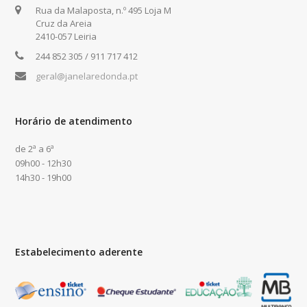
Rua da Malaposta, n.º 495 Loja M
Cruz da Areia
2410-057 Leiria
244 852 305 / 911 717 412
geral@janelaredonda.pt
Horário de atendimento
de 2ª a 6ª
09h00 - 12h30
14h30 - 19h00
Estabelecimento aderente